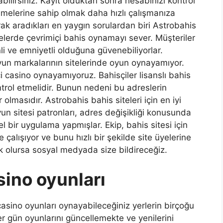
abilirsiniz. Kayıt olduktan sonra hesabınızı kontrol
lemelerine sahip olmak daha hızlı çalışmanıza
arak aradıkları en yaygın sorulardan biri Astrobahis
 sitelerde çevrimiçi bahis oynamayı sever. Müşteriler
li ve emniyetli olduğuna güvenebiliyorlar.
oyun markalarının sitelerinde oyun oynayamıyor.
i casino oynayamıyoruz. Bahisçiler lisanslı bahis
ntrol etmelidir. Bunun nedeni bu adreslerin
 olmasıdır. Astrobahis bahis siteleri için en iyi
yun sitesi patronları, adres değişikliği konusunda
el bir uygulama yapmışlar. Ekip, bahis sitesi için
çalışıyor ve bunu hızlı bir şekilde site üyelerine
klik olursa sosyal medyada size bildireceğiz.
sino oyunları
asino oyunları oynayabileceğiniz yerlerin birçoğu
r gün oyunlarını güncellemekte ve yenilerini