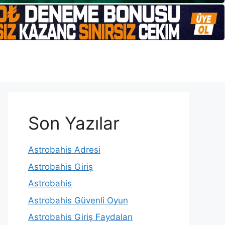
Son Yazılar
Astrobahis Adresi
Astrobahis Giriş
Astrobahis
Astrobahis Güvenli Oyun
Astrobahis Giriş Faydaları