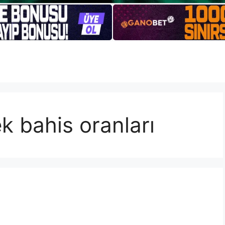
k bahis oranları