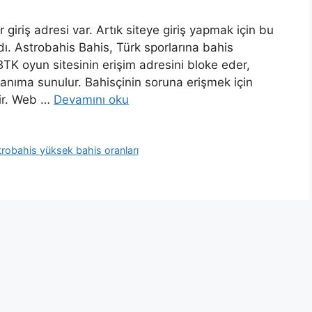
 giriş adresi var. Artık siteye giriş yapmak için bu
ldı. Astrobahis Bahis, Türk sporlarına bahis
BTK oyun sitesinin erişim adresini bloke eder,
lanıma sunulur. Bahisçinin soruna erişmek için
kir. Web …
Devamını oku
robahis yüksek bahis oranları