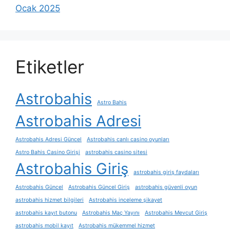
Ocak 2025
Etiketler
Astrobahis
Astro Bahis
Astrobahis Adresi
Astrobahis Adresi Güncel
Astrobahis canlı casino oyunları
Astro Bahis Casino Girişi
astrobahis casino sitesi
Astrobahis Giriş
astrobahis giriş faydaları
Astrobahis Güncel
Astrobahis Güncel Giriş
astrobahis güvenli oyun
astrobahis hizmet bilgileri
Astrobahis inceleme şikayet
astrobahis kayıt butonu
Astrobahis Maç Yayını
Astrobahis Mevcut Giriş
astrobahis mobil kayıt
Astrobahis mükemmel hizmet