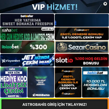
×
ASTROBAHİS GİRİŞ İÇİN TIKLAYINIZ!