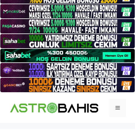
İçeriğe
atla
Menü